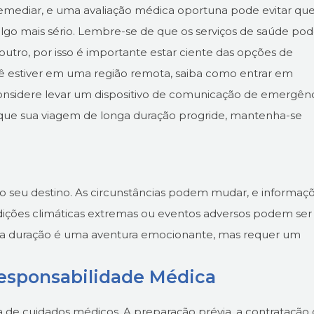
remediar, e uma avaliação médica oportuna pode evitar qu
go mais sério. Lembre-se de que os serviços de saúde p
 outro, por isso é importante estar ciente das opções de
cê estiver em uma região remota, saiba como entrar em
nsidere levar um dispositivo de comunicação de emergênc
que sua viagem de longa duração progride, mantenha-se
no seu destino. As circunstâncias podem mudar, e informaç
ndições climáticas extremas ou eventos adversos podem ser
nga duração é uma aventura emocionante, mas requer um
Responsabilidade Médica
 de cuidados médicos. A preparação prévia, a contratação