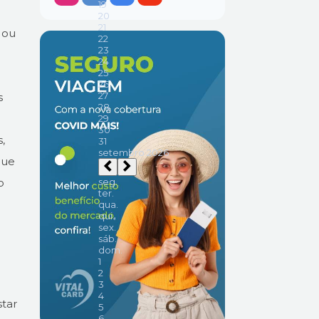
 ou
s
,
que
o
star