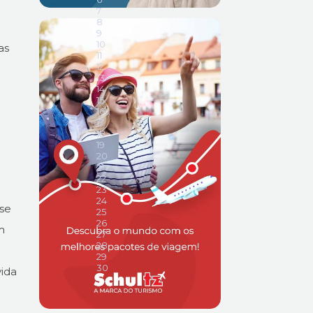
as
-se
m
ida