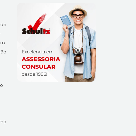
 de
e
 um
ão.
mo
omo