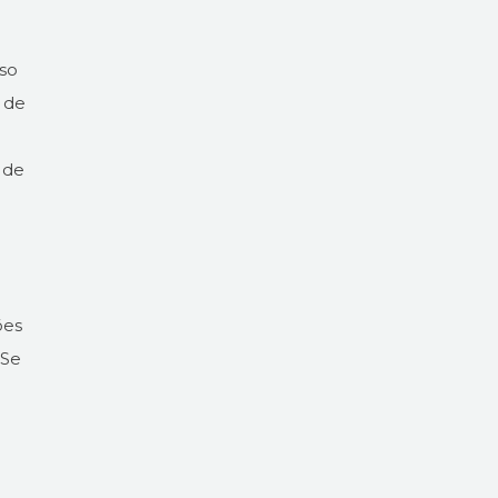
oso
 de
 de
ões
Se