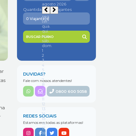
Quantidade de viajantes
BUSCAR PLANO
ar
DUVIDAS?
tas
Fale com nossos atendentes!
0800 600 5058
uma
REDES SOCIAIS
r
Estamos em todas as plataformas!