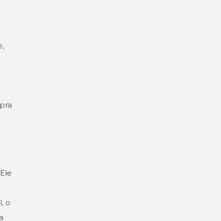
e,
 pra
 Ele
, o
a