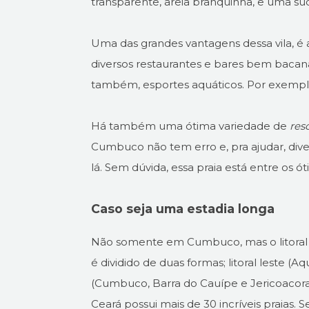
transparente, areia branquinha, e uma su
Uma das grandes vantagens dessa vila, é
diversos restaurantes e bares bem bacana
também, esportes aquáticos. Por exemp
Há também uma ótima variedade de
res
Cumbuco não tem erro e, pra ajudar, dive
lá. Sem dúvida, essa praia está entre os ó
Caso seja uma estadia longa
Não somente em Cumbuco, mas o litoral in
é dividido de duas formas; litoral leste (
(Cumbuco, Barra do Cauípe e Jericoacora)
Ceará possui mais de 30 incríveis praias.