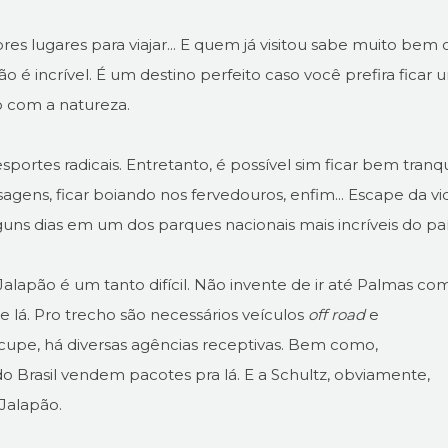
res lugares para viajar... E quem já visitou sabe muito bem 
o é incrível. É um destino perfeito caso você prefira ficar 
o com a natureza.
sportes radicais. Entretanto, é possível sim ficar bem tranqu
paisagens, ficar boiando nos fervedouros, enfim... Escape da vi
uns dias em um dos parques nacionais mais incríveis do paí
alapão é um tanto difícil. Não invente de ir até Palmas co
 lá. Pro trecho são necessários veículos
off road
e
cupe, há diversas agências receptivas. Bem como,
 Brasil vendem pacotes pra lá. E a Schultz, obviamente,
 Jalapão.