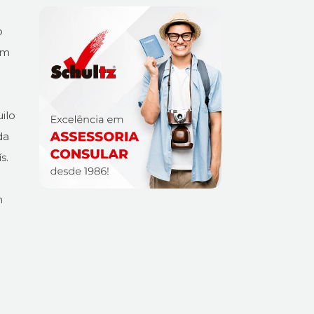
o
um
ilo
da
s.
m