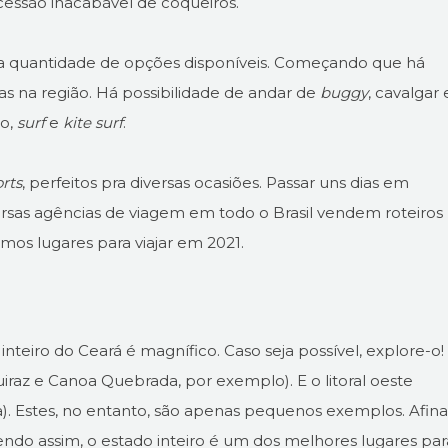
cessão inacabável de coqueiros.
 a quantidade de opções disponíveis. Começando que há
s na região. Há possibilidade de andar de
buggy
, cavalgar 
lo,
surf
e
kite surf
.
orts
, perfeitos pra diversas ocasiões. Passar uns dias em
rsas agências de viagem em todo o Brasil vendem roteiros
timos lugares para viajar em 2021.
teiro do Ceará é magnífico. Caso seja possível, explore-o!
Aquiraz e Canoa Quebrada, por exemplo). E o litoral oeste
. Estes, no entanto, são apenas pequenos exemplos. Afinal
 Sendo assim, o estado inteiro é um dos melhores lugares par