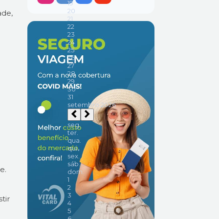
ade,
e.
tir