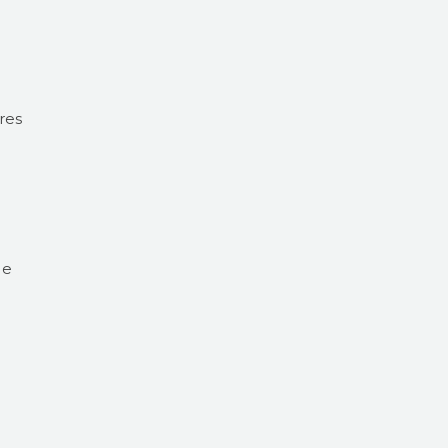
res
 e