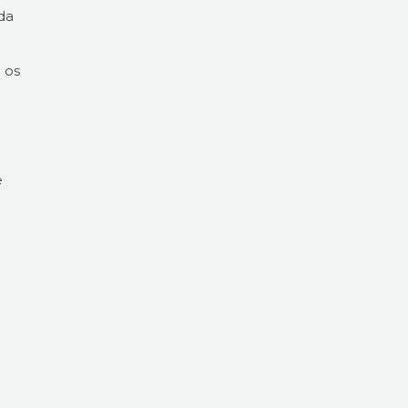
da
 os
e