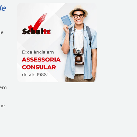
de
de
bem
que