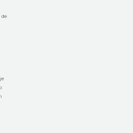
a de
je
o
m