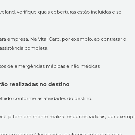
land, verifique quais coberturas estão incluídas e se
ra empresa. Na Vital Card, por exemplo, ao contratar o
assistência completa.
sos de emergências médicas e não médicas.
rão realizadas no destino
hido conforme as atividades do destino.
cê já tem em mente realizar esportes radicais, por exempl
e seguro viagem Cleveland que ofereça cobertura para