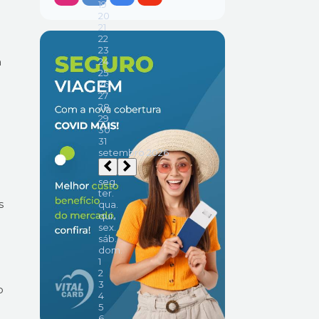
m
s
o