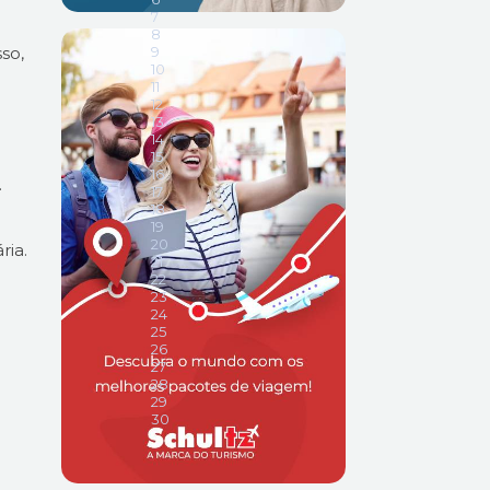
so,
.
ria.