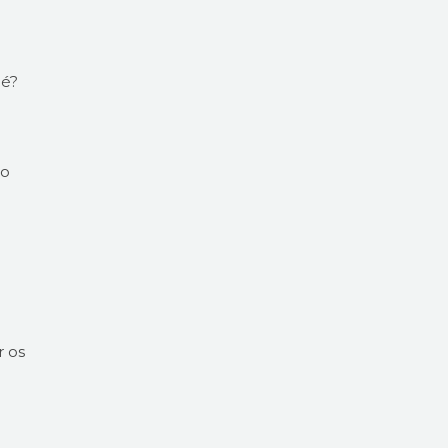
 é?
 o
r os