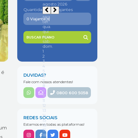
Quantidade de viajantes
BUSCAR PLANO
 é
DUVIDAS?
Fale com nossos atendentes!
0800 600 5058
REDES SOCIAIS
Estamos em todas as plataformas!
gum
as