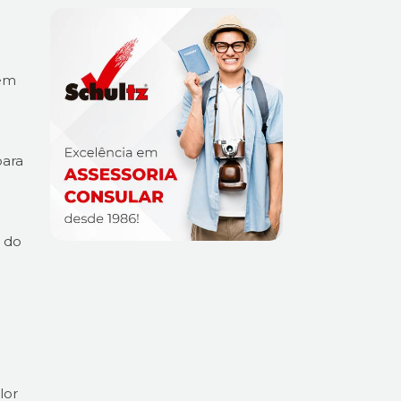
gem
para
e do
lor