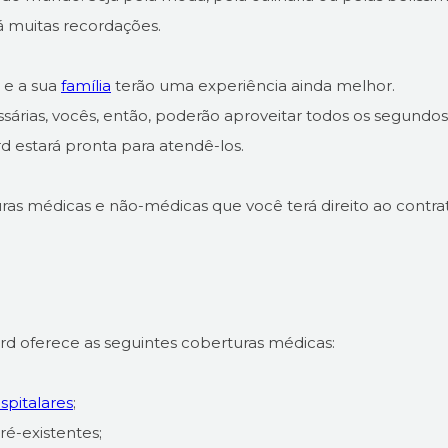
á muitas recordações.
 e a sua
família
terão uma experiência ainda melhor.
árias, vocês, então, poderão aproveitar todos os segundos
rd estará pronta para atendê-los.
as médicas e não-médicas que você terá direito ao contra
ard oferece as seguintes coberturas médicas:
pitalares
;
é-existentes;