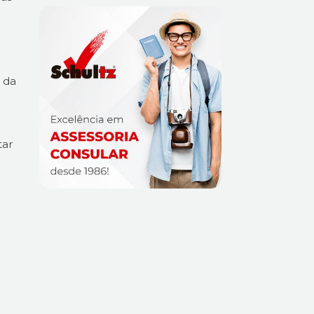
 da
tar