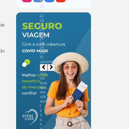
ode
 do