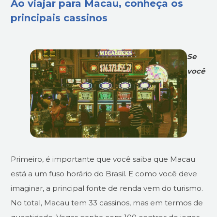
Ao viajar para Macau, conheça os
principais cassinos
Se
você
Primeiro, é importante que você saiba que Macau
está a um fuso horário do Brasil. E como você deve
imaginar, a principal fonte de renda vem do turismo.
No total, Macau tem 33 cassinos, mas em termos de