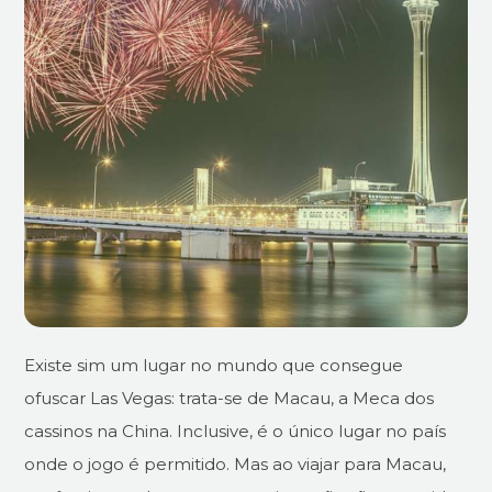
Existe sim um lugar no mundo que consegue
ofuscar Las Vegas: trata-se de Macau, a Meca dos
cassinos na China. Inclusive, é o único lugar no país
onde o jogo é permitido. Mas ao viajar para Macau,