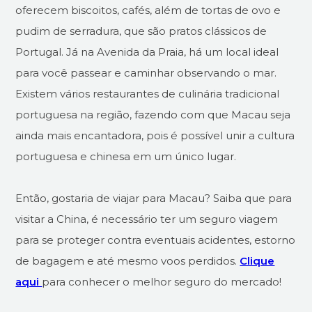
oferecem biscoitos, cafés, além de tortas de ovo e
pudim de serradura, que são pratos clássicos de
Portugal. Já na Avenida da Praia, há um local ideal
para você passear e caminhar observando o mar.
Existem vários restaurantes de culinária tradicional
portuguesa na região, fazendo com que Macau seja
ainda mais encantadora, pois é possível unir a cultura
portuguesa e chinesa em um único lugar.
Então, gostaria de viajar para Macau? Saiba que para
visitar a China, é necessário ter um seguro viagem
para se proteger contra eventuais acidentes, estorno
de bagagem e até mesmo voos perdidos.
Clique
aqui
para conhecer o melhor seguro do mercado!