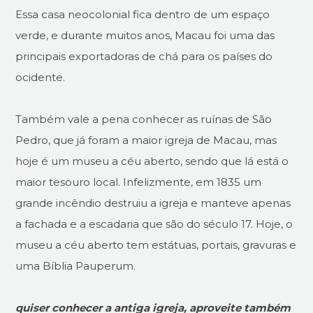
Essa casa neocolonial fica dentro de um espaço
verde, e durante muitos anos, Macau foi uma das
principais exportadoras de chá para os países do
ocidente.
Também vale a pena conhecer as ruínas de São
Pedro, que já foram a maior igreja de Macau, mas
hoje é um museu a céu aberto, sendo que lá está o
maior tesouro local. Infelizmente, em 1835 um
grande incêndio destruiu a igreja e manteve apenas
a fachada e a escadaria que são do século 17. Hoje, o
museu a céu aberto tem estátuas, portais, gravuras e
uma Bíblia Pauperum.
quiser conhecer a antiga igreja, aproveite também