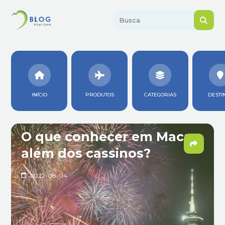
INÍCIO
PRODUTOS
CATEGORIAS
DESTI
O que conhecer em Macau
além dos cassinos?
2022-08-04