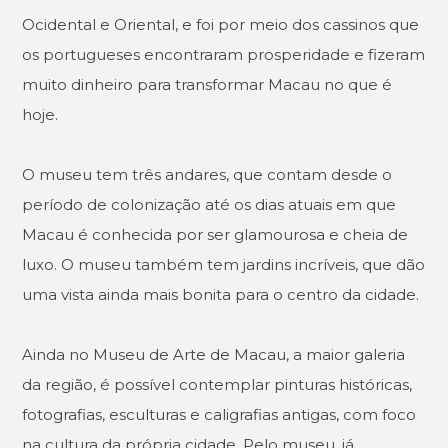
Ocidental e Oriental, e foi por meio dos cassinos que
os portugueses encontraram prosperidade e fizeram
muito dinheiro para transformar Macau no que é
hoje.
O museu tem três andares, que contam desde o
período de colonização até os dias atuais em que
Macau é conhecida por ser glamourosa e cheia de
luxo. O museu também tem jardins incríveis, que dão
uma vista ainda mais bonita para o centro da cidade.
Ainda no Museu de Arte de Macau, a maior galeria
da região, é possível contemplar pinturas históricas,
fotografias, esculturas e caligrafias antigas, com foco
na cultura da própria cidade. Pelo museu, já