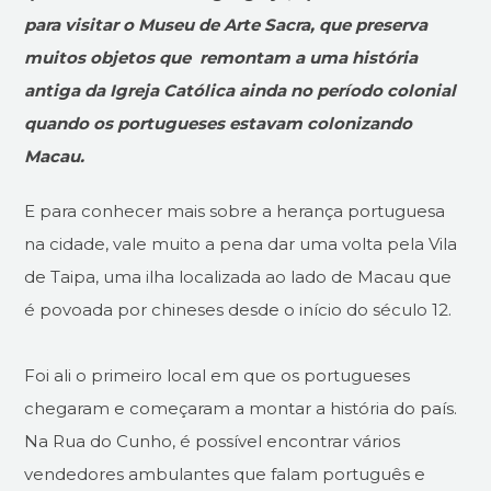
para visitar o Museu de Arte Sacra, que preserva
muitos objetos que remontam a uma história
antiga da Igreja Católica ainda no período colonial
quando os portugueses estavam colonizando
Macau.
E para conhecer mais sobre a herança portuguesa
na cidade, vale muito a pena dar uma volta pela Vila
de Taipa, uma ilha localizada ao lado de Macau que
é povoada por chineses desde o início do século 12.
Foi ali o primeiro local em que os portugueses
chegaram e começaram a montar a história do país.
Na Rua do Cunho, é possível encontrar vários
vendedores ambulantes que falam português e