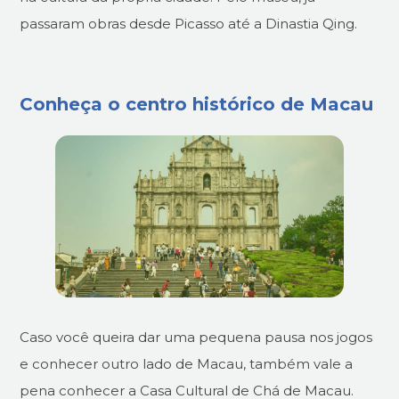
passaram obras desde Picasso até a Dinastia Qing.
Conheça o centro histórico de Macau
Caso você queira dar uma pequena pausa nos jogos
e conhecer outro lado de Macau, também vale a
pena conhecer a Casa Cultural de Chá de Macau.