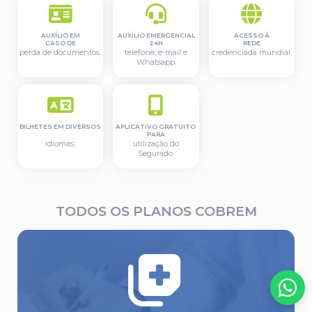
AUXÍLIO EM
AUXÍLIO EMERGENCIAL
ACESSO À
CASO DE
24H
REDE
perda de documentos.
telefone, e-mail e
credenciada mundial.
Whatsapp.
BILHETES EM DIVERSOS
APLICATIVO GRATUITO
PARA
idiomas.
utilização do
Segurado.
TODOS OS PLANOS COBREM