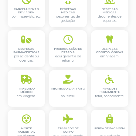
CANCELAMENTO
DESPESAS
DESPESAS
DE VIAGEM
MÉDICAS
MÉDICAS
por imprevisto, etc.
decorrentes de
decorrentes de
gestação.
esportes.
DESPESAS
PRORROGAÇÃO DE
DESPESAS
FARMACÊUTICAS
ESTADIA
ODONTOLÓGICAS
por acidente ou
e/ou garantia de
em Viagem.
doenças.
retorno.
TRASLADO
REGRESSO SANITÁRIO
INVALIDEZ
MÉDICO
PERMANENTE
em Viagem.
ao Brasil.
total, por acidente.
MORTE
TRASLADO DE
PERDA DE BAGAGEM
ACIDENTAL
CORPO
em Viagem.
para repatriamento.
para extravio