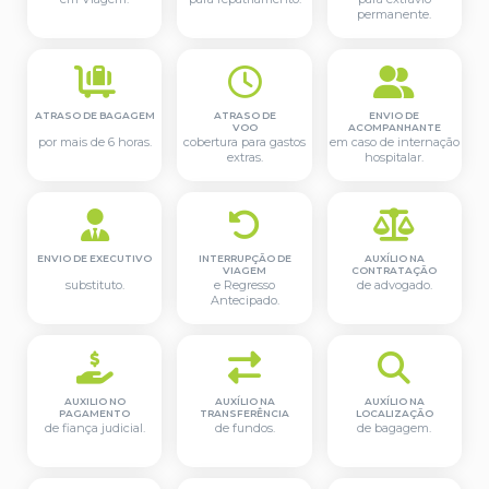
permanente.
ATRASO DE BAGAGEM
ATRASO DE
ENVIO DE
VOO
ACOMPANHANTE
por mais de 6 horas.
cobertura para gastos
em caso de internação
extras.
hospitalar.
ENVIO DE EXECUTIVO
INTERRUPÇÃO DE
AUXÍLIO NA
VIAGEM
CONTRATAÇÃO
substituto.
e Regresso
de advogado.
Antecipado.
AUXILIO NO
AUXÍLIO NA
AUXÍLIO NA
PAGAMENTO
TRANSFERÊNCIA
LOCALIZAÇÃO
de fiança judicial.
de fundos.
de bagagem.