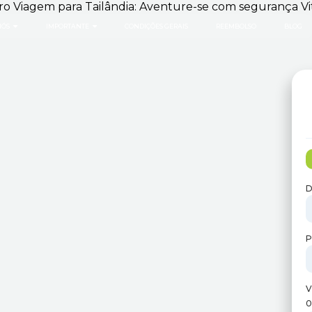
NÓS
IMPORTANTE
CONDIÇÕES GERAIS
REEMBOLSO
BLOG
D
P
V
0