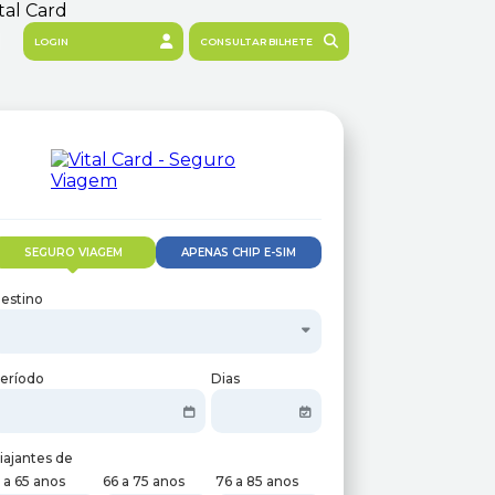
LOGIN
CONSULTAR BILHETE
SEGURO VIAGEM
APENAS CHIP E-SIM
estino
eríodo
Dias
iajantes de
 a 65 anos
66 a 75 anos
76 a 85 anos